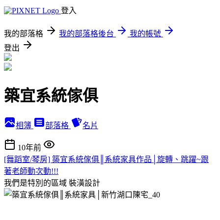
登入
我的部落格
我的部落格後台
我的帳號
登出
築宜系統傢俱
相簿
部落格
名片
10年前
[舞蹈室/琴房] 築宜系統傢俱║系統家具作品│旋轉、跳躍~跟
著老師動次動!!!
我們是特別的區域
裝潢設計