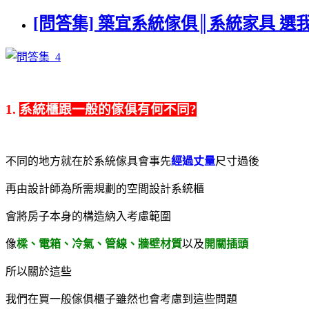
[問答集] 築宜系統傢俱║系統家具 選
1.
系統櫃跟一般的傢俱有何不同
?
不同的地方就在於系統傢具會事先
經過丈量
尺寸過後
再由設計師為所需規劃的空間設計系統櫃
會將房子本身的構造納入考慮範圍
像
樑、電箱、冷氣、管線、牆壁材質
以及
開關插頭
所以關於這些
我們在買一般傢俱櫃子雖然也會考慮到這些問題