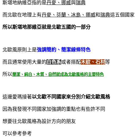
斯堪地納維亞指的是
丹麥、挪威
與
瑞典
而北歐在地理上有
丹麥、芬蘭、冰島、挪威
和
瑞典
這五個國家
所以斯堪地那維亞就是北歐五國的一部分
北歐風原則上是
強調簡約、簡潔線條特色
而且通常使用大量的
白色系
或者搭配
木紋、石材
等
所以
簡潔、純白、木質、自然就成為北歐風格的主要特色
這邊愛瑪接著
以北歐不同國家來分別介紹北歐風格
因為我發現不同國家加強調的重點也有些許不同
想要往北歐風格為設計方向的朋友
可以參考參考